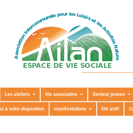
Les ateliers
Vie associative
Secteur jeunes
s à votre disposition
manifestations
Eté actif
C