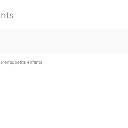
ants
arents/petits enfants