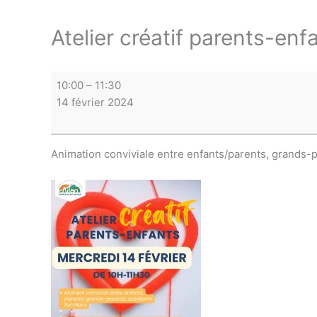
Atelier créatif parents-enf
Atelier
créatif
parents-
enfants
10:00
–
11:30
14 février 2024
Animation conviviale entre enfants/parents, grands-p