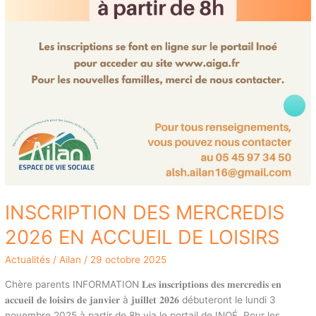
INSCRIPTION DES MERCREDIS
2026 EN ACCUEIL DE LOISIRS
Actualités
/
Ailan
/
29 octobre 2025
Chère parents INFORMATION 𝐋𝐞𝐬 𝐢𝐧𝐬𝐜𝐫𝐢𝐩𝐭𝐢𝐨𝐧𝐬 𝐝𝐞𝐬 𝐦𝐞𝐫𝐜𝐫𝐞𝐝𝐢𝐬 𝐞𝐧
𝐚𝐜𝐜𝐮𝐞𝐢𝐥 𝐝𝐞 𝐥𝐨𝐢𝐬𝐢𝐫𝐬 𝐝𝐞 𝐣𝐚𝐧𝐯𝐢𝐞𝐫 à 𝐣𝐮𝐢𝐥𝐥𝐞𝐭 𝟐𝟎𝟐𝟔 débuteront le lundi 3
novembre 2025 à partir de 8h via le portail de INOÉ. Pour les