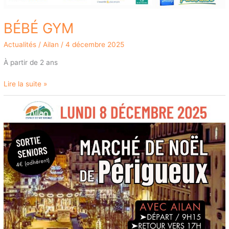
BÉBÉ GYM
Actualités
/
Ailan
/
4 décembre 2025
À partir de 2 ans
Lire la suite »
SORTIE
SENIORS
AU
MARCHE
DE
NOEL
DE
PERIGUEUX