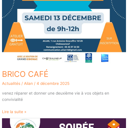
BRICO CAFÉ
Actualités
/
Ailan
/
4 décembre 2025
venez réparer et donner une deuxième vie à vos objets en
convivialité
Lire la suite »
SOIRÉE
JEUX