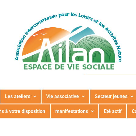
Les ateliers
Vie associative
Secteur jeunes
s à votre disposition
manifestations
Eté actif
C