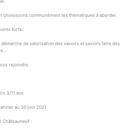
se.
et choisissons communément les thématiques à aborder.
oints forts.
émarche de valorisation des savoirs et savoirs faire des
es…
ous rejoindre.
rs 3/11 ans
janvier au 30 juin 2021
20 Châteauneuf