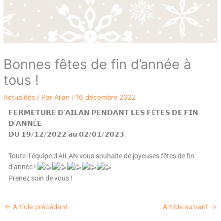
Bonnes fêtes de fin d’année à
tous !
Actualités
/ Par
Ailan
/
16 décembre 2022
𝗙𝗘𝗥𝗠𝗘𝗧𝗨𝗥𝗘 𝗗’𝗔𝗜𝗟𝗔𝗡 𝗣𝗘𝗡𝗗𝗔𝗡𝗧 𝗟𝗘𝗦 𝗙Ê𝗧𝗘𝗦 𝗗𝗘 𝗙𝗜𝗡
𝗗’𝗔𝗡𝗡É𝗘
𝗗𝗨 𝟭𝟵/𝟭𝟮/𝟮𝟬𝟮𝟮 𝗮𝘂 𝟬𝟮/𝟬𝟭/𝟮𝟬𝟮𝟯.
Toute l’équipe d’AILAN vous souhaite de joyeuses fêtes de fin
d’année !
Prenez soin de vous !
←
Article précédent
Article suivant
→