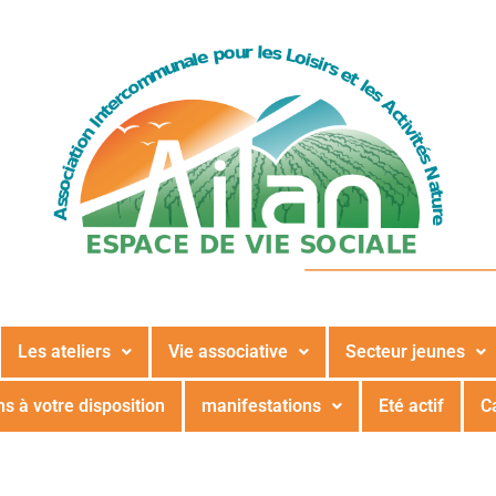
Les ateliers
Vie associative
Secteur jeunes
s à votre disposition
manifestations
Eté actif
C