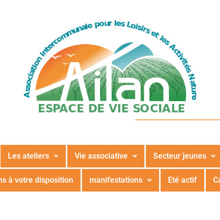
Les ateliers
Vie associative
Secteur jeunes
s à votre disposition
manifestations
Eté actif
C