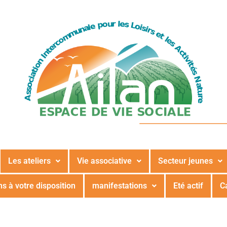
Les ateliers
Vie associative
Secteur jeunes
s à votre disposition
manifestations
Eté actif
C