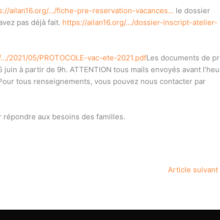
s://ailan16.org/…/fiche-pre-reservation-vacances…
le dossier
avez pas déjà fait.
https://ailan16.org/…/dossier-inscript-atelier-
org/…/2021/05/PROTOCOLE-vac-ete-2021.pdf
Les documents de pr
 5 juin à partir de 9h. ATTENTION tous mails envoyés avant l’heu
Pour tous renseignements, vous pouvez nous contacter par
 répondre aux besoins des familles.
Article suivant