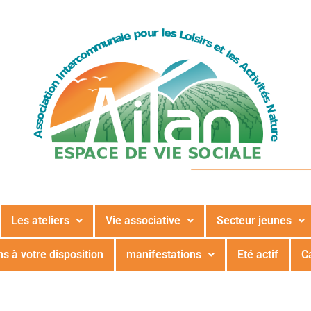
Les ateliers
Vie associative
Secteur jeunes
s à votre disposition
manifestations
Eté actif
C